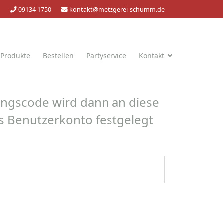
09134 1750
kontakt@metzgerei-schumm.de
 Produkte
Bestellen
Partyservice
Kontakt
gungscode wird dann an diese
as Benutzerkonto festgelegt